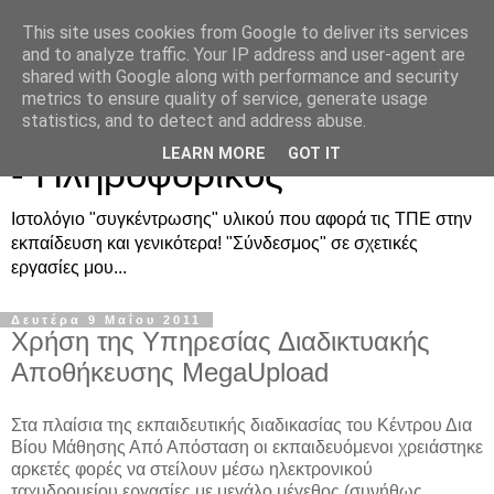
This site uses cookies from Google to deliver its services
and to analyze traffic. Your IP address and user-agent are
shared with Google along with performance and security
metrics to ensure quality of service, generate usage
Μανόλης Φραγκονικολάκης
statistics, and to detect and address abuse.
LEARN MORE
GOT IT
- Πληροφορικός
Ιστολόγιο "συγκέντρωσης" υλικού που αφορά τις ΤΠΕ στην
εκπαίδευση και γενικότερα! "Σύνδεσμος" σε σχετικές
εργασίες μου...
Δευτέρα 9 Μαΐου 2011
Χρήση της Υπηρεσίας Διαδικτυακής
Αποθήκευσης MegaUpload
Στα πλαίσια της εκπαιδευτικής διαδικασίας του Κέντρου Δια
Βίου Μάθησης Από Απόσταση οι εκπαιδευόμενοι χρειάστηκε
αρκετές φορές να στείλουν μέσω ηλεκτρονικού
ταχυδρομείου εργασίες με μεγάλο μέγεθος (συνήθως